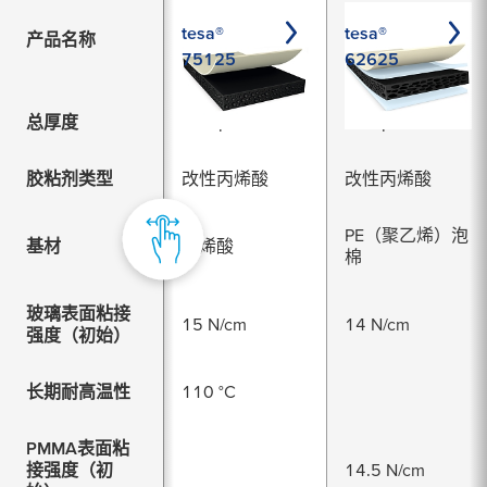
tesa®
tesa®
产品名称
75125
62625
总厚度
250 µm
250 µm
胶粘剂类型
改性丙烯酸
改性丙烯酸
PE（聚乙烯）泡
基材
丙烯酸
棉
玻璃表面粘接
15 N/cm
14 N/cm
强度（初始）
长期耐高温性
110 °C
PMMA表面粘
接强度（初
14.5 N/cm