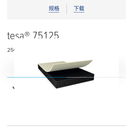
规格
下载
tesa
® 75125
250
µ
m 双面黑色柔性丙烯酸泡棉胶带