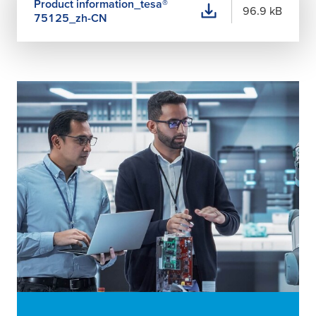
Product information_
tesa
®
96.9 kB
75125_zh-CN