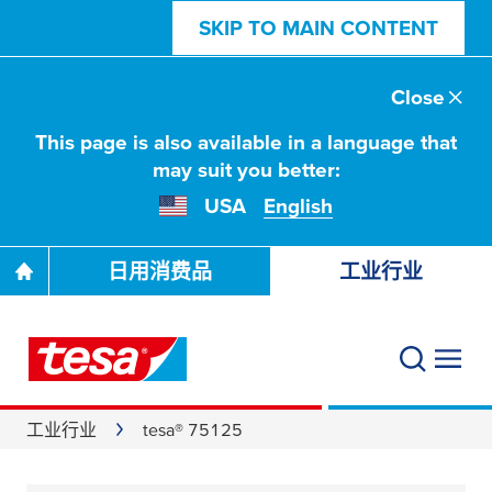
SKIP TO MAIN CONTENT
Close
This page is also available in a language that
may suit you better:
USA
English
日用消费品
工业行业
工业行业
tesa® 75125