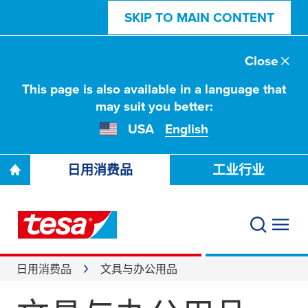
SKIP TO MAIN CONTENT
Close
This page is also available in a language that
may suit you better:
USA
English
日用消费品
工业行业
日用消费品
文具与办公用品