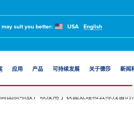
t may suit you better:
USA
English
案
应用
产品
可持续发展
关于德莎
新闻
和清洁剂
高品质喷胶，以及用于表面处理和去除残留的