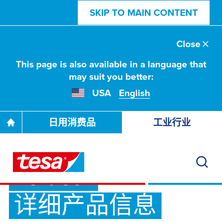
SKIP TO MAIN CONTENT
Close
This page is also available in a language that
may suit you better:
USA
English
下载
日用消费品
工业行业
®
tesa
4965 Original
Next Gen
详细产品信息