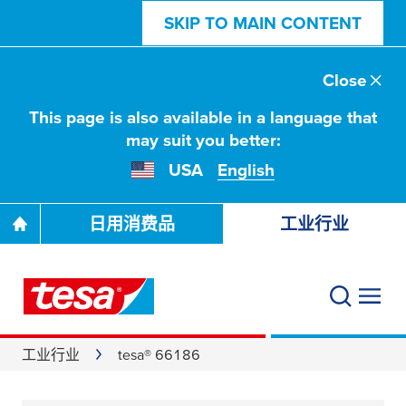
SKIP TO MAIN CONTENT
Close
This page is also available in a language that
may suit you better:
USA
English
日用消费品
工业行业
工业行业
tesa® 66186