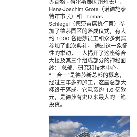
苏益格 - 荷尔斯泰因州州长）、
Hans-Joachim Grote（诺德施泰
特市市长）和 Thomas
Schlegel（德莎首席执行官）参
加了德莎园区的落成仪式，有大
约 1000 名德莎员工和众多贵宾
参加了此次典礼。 通过这一象征
性的举动，三人揭开了这座综合
大楼及其三个组成部分的神秘面
纱： 总部、研究和技术中心。
“三合一”是德莎新总部的概念，
经过三年多的施工，这座总部大
楼终于落成。它耗资约 1.6 亿欧
元，是德莎有史以来最大的一笔
投资。