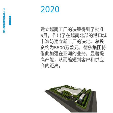
2
0
2
0
1
1
9
2
2
9
0
0
0
5
6
0
2
0
建立越南工厂的决策得到了批准
0
0
5月，作出了在越南北部的港口城
市海防建立新工厂的决定。总投
资约为5500万欧元。德莎集团将
借此加强在亚洲的业务，显著提
高产能，从而缩短到客户和供应
商的距离。