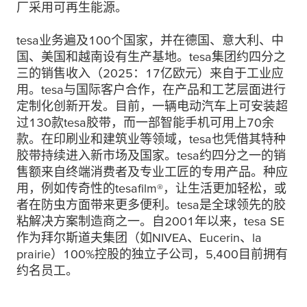
厂采用可再生能源。
tesa
业务遍及100个国家，并在德国、意大利、中
国、美国和越南设有生产基地。
tesa
集团约四分之
三的销售收入（2025：17亿欧元）来自于工业应
用。
tesa
与国际客户合作，在产品和工艺层面进行
定制化创新开发。目前，一辆电动汽车上可安装超
过130款
tesa
胶带，而一部智能手机可用上70余
款。在印刷业和建筑业等领域，
tesa
也凭借其特种
胶带持续进入新市场及国家。
tesa
约四分之一的销
售额来自终端消费者及专业工匠的专用产品。种应
用，例如传奇性的
tesafilm
®，让生活更加轻松，或
者在防虫方面带来更多便利。
tesa
是全球领先的胶
粘解决方案制造商之一。自2001年以来，
tesa
SE
作为拜尔斯道夫集团（如NIVEA、Eucerin、la
prairie）100%控股的独立子公司，5,400目前拥有
约名员工。