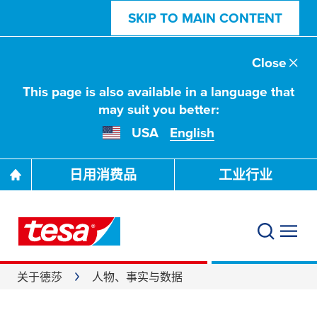
SKIP TO MAIN CONTENT
Close
This page is also available in a language that
may suit you better:
USA
English
日用消费品
工业行业
关于德莎
人物、事实与数据