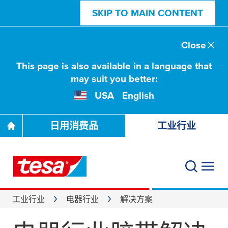
SKIP TO MAIN CONTENT
Close
This page is also available in a language that
may suit you better:
USA
English
日用消费品
工业行业
工业行业
电器行业
解决方案