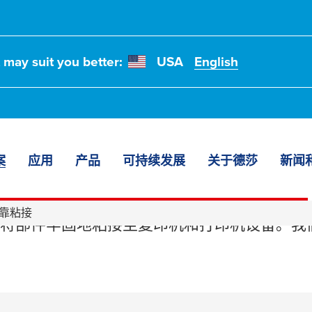
t may suit you better:
USA
English
案
应用
产品
可持续发展
关于德莎
新闻
粘接
靠粘接
将部件牢固地粘接至复印机和打印机设备。我