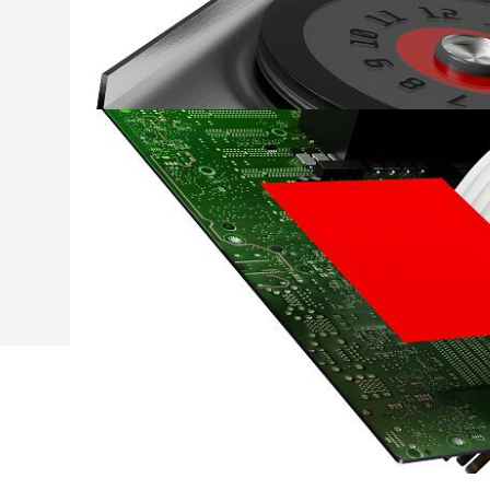
固定FPC（柔印电路板）
使用无纺布胶带将扁平绕带固定至柔印电路板