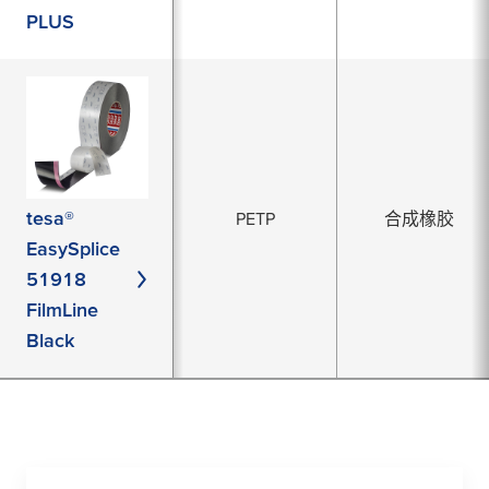
PLUS
tesa®
PETP
合成橡胶
EasySplice
51918
FilmLine
Black