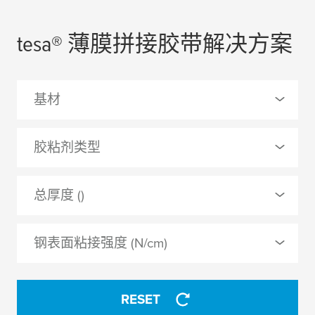
tesa
® 薄膜拼接胶带解决方案
基材
0 Selected
胶粘剂类型
PET（聚酯）薄膜
0 Selected
总厚度 ()
PETP
合成橡胶
无纺布
钢表面粘接强度 (N/cm)
硅胶
纸
RESET
APPLY
APPLY