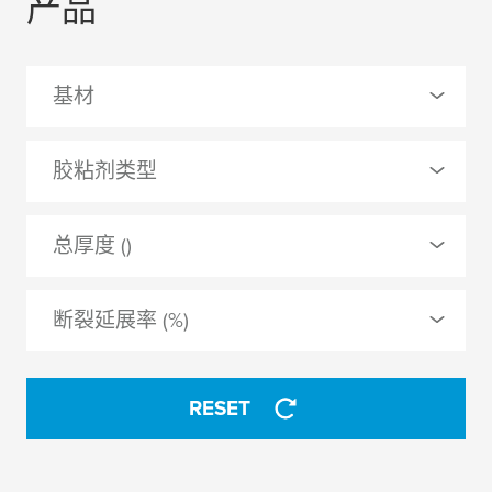
产品
基材
0 Selected
胶粘剂类型
PE（聚乙烯）泡棉
0 Selected
总厚度 ()
PET（聚酯）
丁腈橡胶/酚醛树脂
PET（聚酯）薄膜
断裂延展率 (%)
丙烯酸
PETP
可紫外固化
丙烯酸
RESET
合成橡胶
无
改性丙烯酸
无纺布