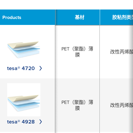
133
改性丙烯酸
APPLY
极薄无纺布
特殊
Products
Products
基材
基材
胶粘剂类
胶粘剂类
消费后回收的聚对苯二甲酸乙二醇酯
APPLY
生物量平衡的增粘丙烯酸
特殊可拉伸
纯丙烯酸
PET（聚酯）薄
改性丙烯
膜
tesa® 4720
PET（聚酯）薄
改性丙烯
膜
tesa® 4928