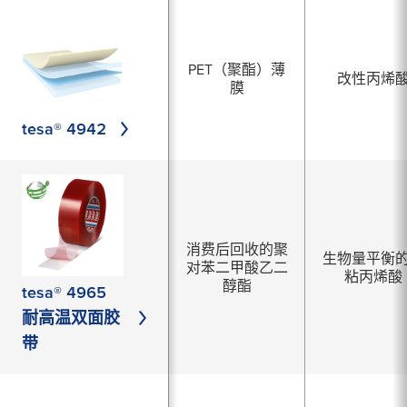
PET（聚酯）薄
改性丙烯
膜
tesa® 4942
消费后回收的聚
生物量平衡
对苯二甲酸乙二
粘丙烯酸
醇酯
tesa® 4965
耐高温双面胶
带