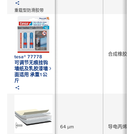
重载型防滑胶带
合成橡胶
tesa® 77778
可调节无痕挂钩
墙纸及乳胶漆墙
面适用 承重1公
斤
64 µm
导电丙烯酸