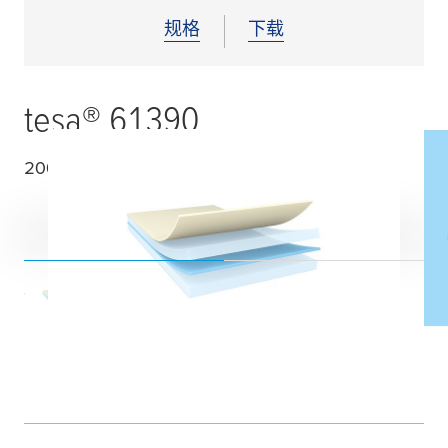
规格
下载
tesa
® 61390
200
µ
m双面高性能薄膜胶带