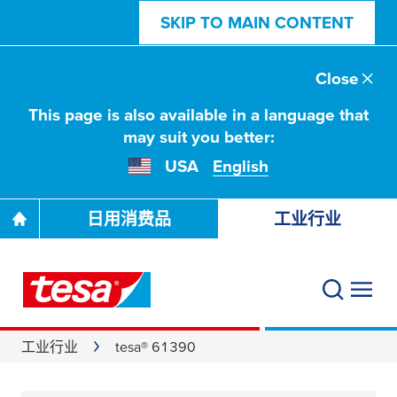
SKIP TO MAIN CONTENT
Close
This page is also available in a language that
may suit you better:
USA
English
日用消费品
工业行业
工业行业
tesa® 61390