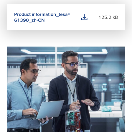
Product information_
tesa
®
125.2 kB
61390_zh-CN