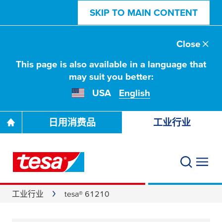
SKIP TO MAIN CONTENT
Close
This page is also available in a language that
may suit you better:
USA
English
日用消费品
工业行业
工业行业
tesa® 61210