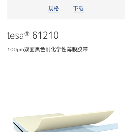
规格
下载
tesa
® 61210
100
µ
m双面黑色耐化学性薄膜胶带