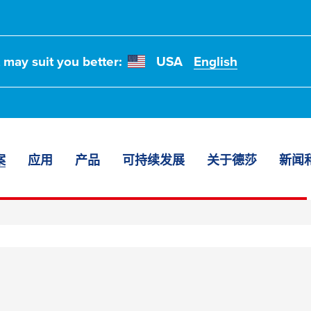
t may suit you better:
USA
English
案
应用
产品
可持续发展
关于德莎
新闻