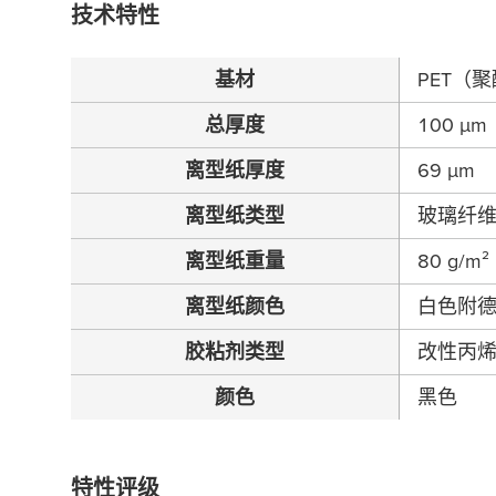
技术特性
基材
PET（
总厚度
100
µ
m
离型纸厚度
69
µ
m
离型纸类型
玻璃纤
离型纸重量
80 g/m²
离型纸颜色
白色附
胶粘剂类型
改性丙
颜色
黑色
特性评级