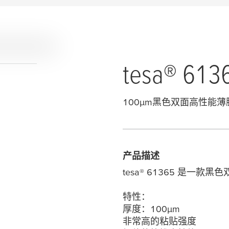
tesa
® 613
100
µ
m黑色双面高性能薄
产品描述
tesa
® 61365 是一款
特性：
厚度：100
µ
m
非常高的粘贴强度