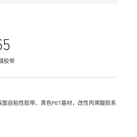
65
膜胶带
黑色双面自粘性胶带，黑色PET基材，改性丙烯酸胶系