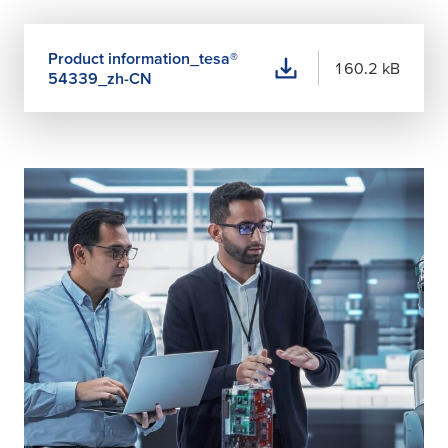
Product information_
tesa
®
160.2 kB
54339_zh-CN