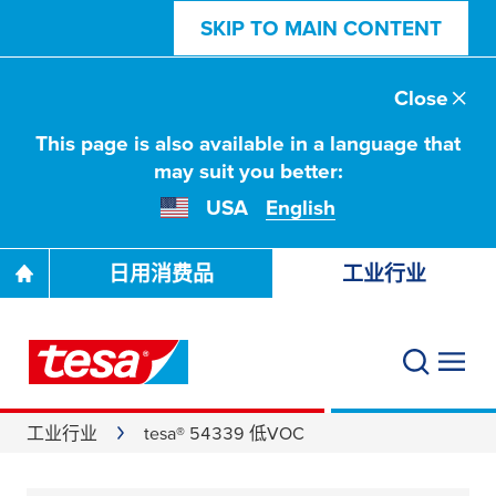
SKIP TO MAIN CONTENT
Close
This page is also available in a language that
may suit you better:
USA
English
日用消费品
工业行业
工业行业
tesa® 54339 低VOC