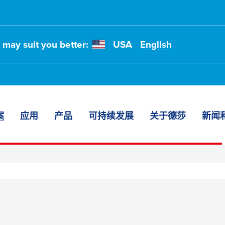
t may suit you better:
USA
English
案
应用
产品
可持续发展
关于德莎
新闻