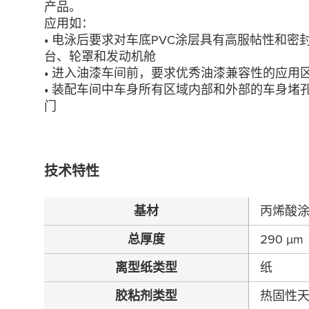
产品。
应用如：
• 电泳后要求对车底PVC涂层具有高服帖性和
台、轮罩和发动机舱
• 进入油漆车间前，要求优秀油漆兼容性的应用
• 装配车间中车身所有区域内部和外部的车身堵
门
技术特性
基材
丙烯酸
总厚度
290
µ
m
离型纸类型
纸
胶粘剂类型
热固性