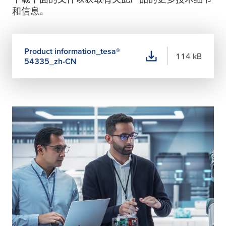
和信息。
Product information_
tesa
®
114 kB
54335_zh-CN