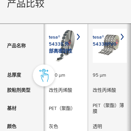
产品比较
tesa®
tesa®
54335 外
54338PV0
产品名称
部高密封性
总厚度
990 µm
95 µm
胶粘剂类型
改性丙烯酸
改性丙烯酸
PET（聚酯）薄
基材
PET（聚酯）
膜
颜色
灰色
透明