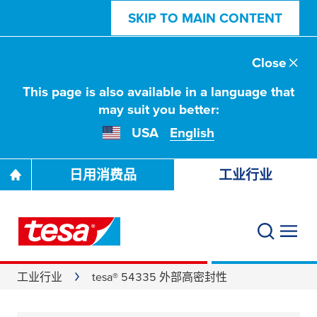
SKIP TO MAIN CONTENT
Close
This page is also available in a language that
may suit you better:
USA
English
日用消费品
工业行业
工业行业
tesa® 54335 外部高密封性