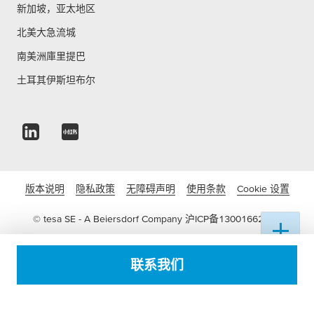
新加坡，亚太地区
北美大急流城
南美洲庫里提巴
土耳其伊斯坦布尔
版本说明
隐私政策
无障碍声明
使用条款
Cookie 设置
© tesa SE - A Beiersdorf Company
沪ICP备13001662号-3
沪公网安备 31011502016822号
联系我们
电子营业执照
沪(浦)应急管危经许[2022]204836(FY)