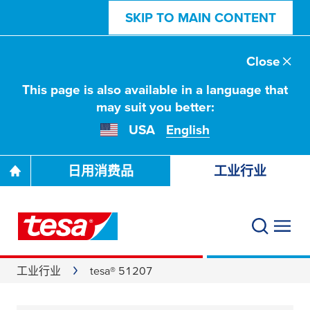
SKIP TO MAIN CONTENT
Close
This page is also available in a language that
may suit you better:
USA
English
日用消费品
工业行业
工业行业
tesa® 51207