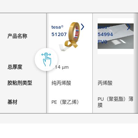
tesa®
tesa®
51207
54994
产品名称
PV0
总厚度
114 µm
胶粘剂类型
纯丙烯酸
丙烯酸
PU（聚氨酯）薄
基材
PE（聚乙烯）
膜