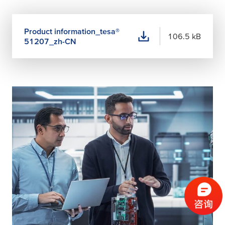
Product information_
tesa
®
106.5 kB
51207_zh-CN