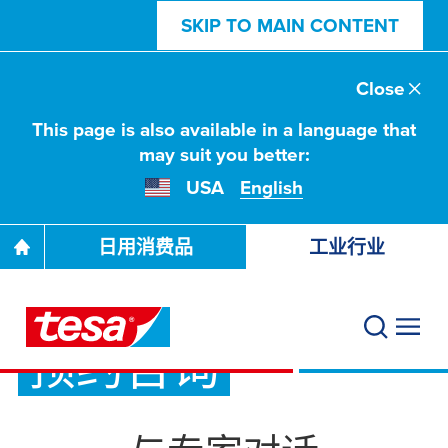
SKIP TO MAIN CONTENT
Close
This page is also available in a language that
may suit you better:
USA
English
日用消费品
工业行业
预约咨询