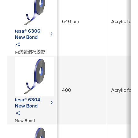
640 µm
Acrylic foam
tesa® 6306
New Bond
丙烯酸泡棉胶带
400
Acrylic foam
tesa® 6304
New Bond
New Bond