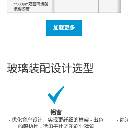
1500µm双面丙烯酸
泡棉胶带
加载更多
玻璃装配设计选型
铝窗
- 优化窗户设计，实现更纤细的框架 - 出色
- 
的隔热性 - 适用于住宅和商业建筑