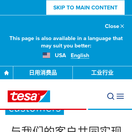
SKIP TO MAIN CONTENT
Close
This page is also available in a language that
may suit you better:
USA
English
日用消费品
工业行业
We do: Support
customers
与我们的客户共同实现