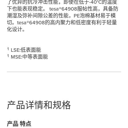
了优异的抗冷冲击性能，即使在低于-40°C的温度
下也能表现稳定。
tesa
®64908服帖性高，具备防
潮湿及弥补间隙公差的性能，PE泡棉基材易于模
切。
tesa
®64908的高内聚力和低密度有利于轻量
化设计。
1
LSE:低表面能
1
MSE:中等表面能
产品详情和规格
产品 特点