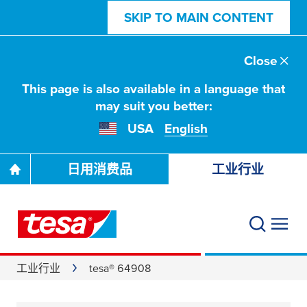
SKIP TO MAIN CONTENT
Close
This page is also available in a language that
may suit you better:
USA
English
日用消费品
工业行业
工业行业
tesa® 64908