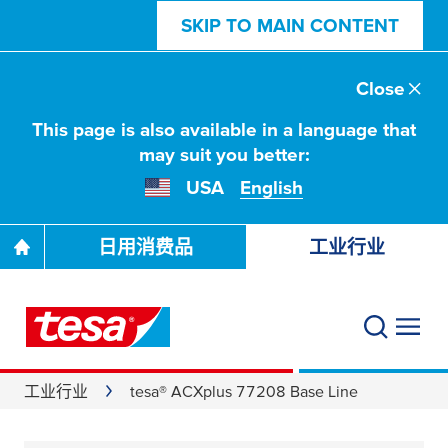
SKIP TO MAIN CONTENT
Close
This page is also available in a language that
may suit you better:
USA
English
日用消费品
工业行业
工业行业
tesa® ACXplus 77208 Base Line