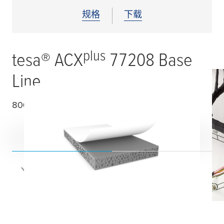
规格
下载
plus
tesa
® ACX
77208 Base
Line
800
µ
m 双面丙烯酸泡棉胶带