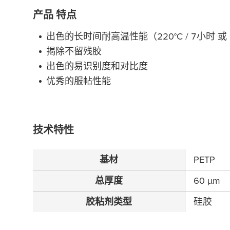
产品 特点
出色的长时间耐高温性能（220°C / 7小时 或 2
揭除不留残胶
出色的易识别度和对比度
优秀的服帖性能
技术特性
基材
PETP
总厚度
60
µ
m
胶粘剂类型
硅胶