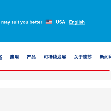
t may suit you better:
USA
English
案
应用
产品
可持续发展
关于德莎
新闻