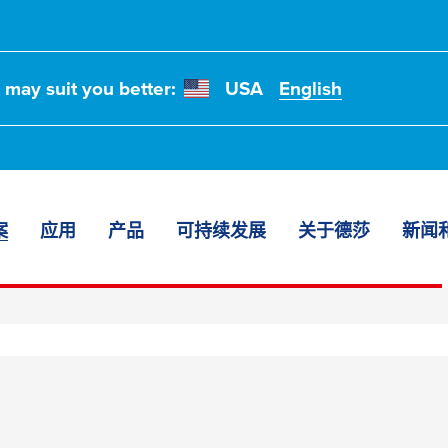
t may suit you better:
USA
English
案
应用
产品
可持续发展
关于德莎
新闻