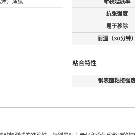
乙烯）薄膜
断裂延展率
抗张强度
易于移除
耐温（30分钟
粘合特性
钢表面粘接强