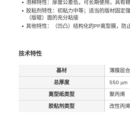
泡棉特性：厚度公差低，可⻓期使⽤，具有
㬵粘剂特性：初粘⼒中等；适当的版材固定
（版辊）⾯的充分粘接
其他特性：（凹凸）结构化的PP离型膜，防
技术特性
基材
薄膜层合
总厚度
550
µ
m
离型纸类型
聚丙烯
胶粘剂类型
改性丙