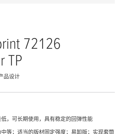
print 72126
r TP
 产品设计
差低，可⻓期使⽤，具有稳定的回弹性能
⼒中等；适当的版材固定强度；易卸版；实现套筒