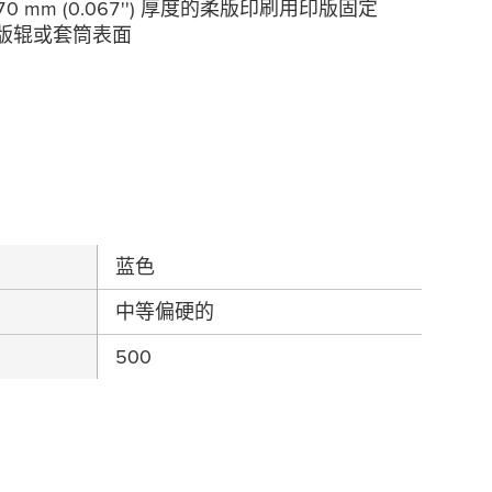
及1.70 mm (0.067'') 厚度的柔版印刷用印版固定
的版辊或套筒表面
蓝色
中等偏硬的
500