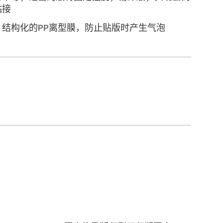
粘接
结构化的PP离型膜，防⽌贴版时产⽣⽓泡