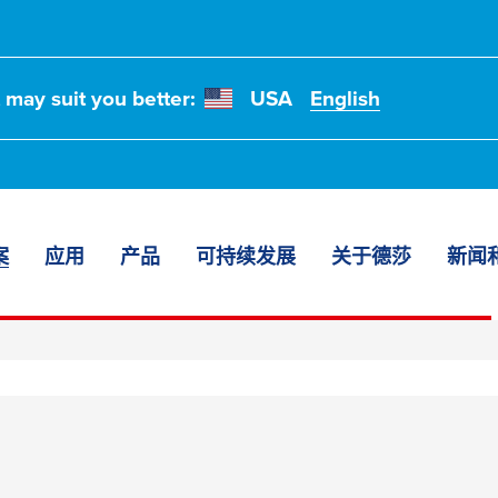
t may suit you better:
USA
English
案
应用
产品
可持续发展
关于德莎
新闻