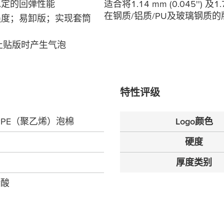
稳定的回弹性能
适合将1.14 mm (0.045'') 
在钢质/铝质/PU及玻璃钢质
强度；易卸版；实现套筒
⽌贴版时产⽣⽓泡
特性评级
PE（聚乙烯）泡棉
Logo颜色
硬度
厚度类别
烯酸