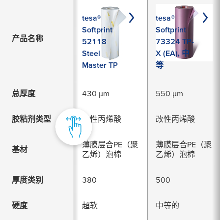
tesa®
tesa®
Softprint
Softprint
产品名称
52118
73324 TP-
Steel
X (EA), 中
Master TP
等
总厚度
430 µm
550 µm
胶粘剂类型
改性丙烯酸
改性丙烯酸
薄膜层合PE（聚
薄膜层合PE（聚
基材
乙烯）泡棉
乙烯）泡棉
厚度类别
380
500
硬度
超软
中等的