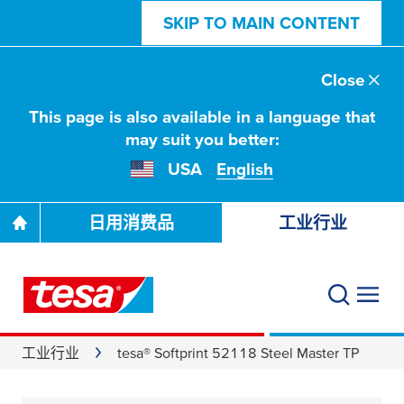
SKIP TO MAIN CONTENT
Close
This page is also available in a language that
may suit you better:
USA
English
日用消费品
工业行业
工业行业
tesa® Softprint 52118 Steel Master TP