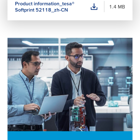
Product information_
tesa
®
1.4 MB
Softprint 52118_zh-CN