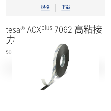
规格
下载
plus
tesa
® ACX
7062 高粘接
力
500
µ
m双面丙烯酸泡棉胶带