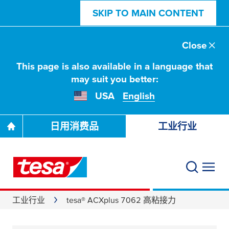
SKIP TO MAIN CONTENT
Close
This page is also available in a language that
may suit you better:
USA
English
日用消费品
工业行业
工业行业
tesa® ACXplus 7062 高粘接力