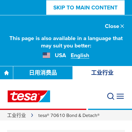
SKIP TO MAIN CONTENT
Close
This page is also available in a language that
may suit you better:
USA
English
日用消费品
工业行业
工业行业
tesa® 70610 Bond & Detach®