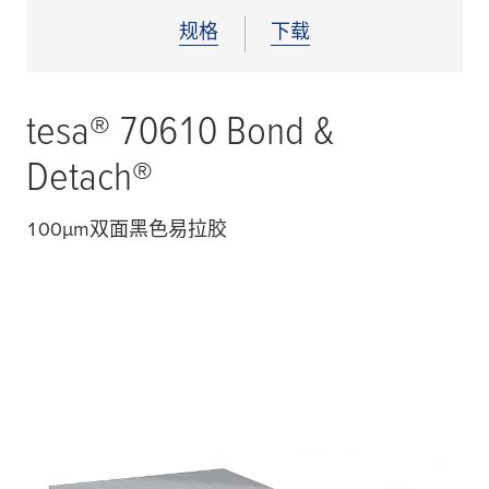
规格
下载
tesa
® 70610 Bond &
Detach®
100
µ
m双面黑色易拉胶