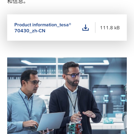
和信息。
Product information_
tesa
®
111.8 kB
70430_zh-CN