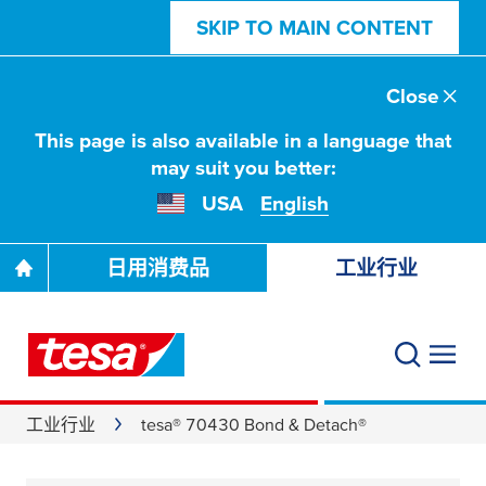
SKIP TO MAIN CONTENT
Close
This page is also available in a language that
may suit you better:
USA
English
日用消费品
工业行业
工业行业
tesa® 70430 Bond & Detach®