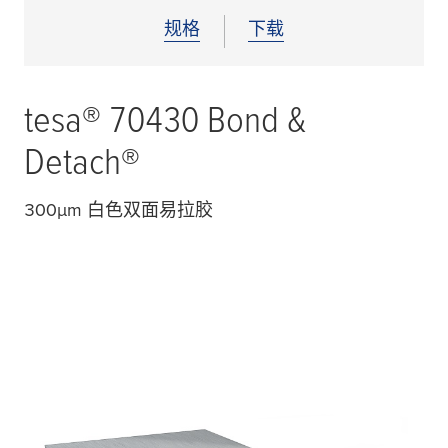
规格
下载
tesa
® 70430 Bond &
Detach®
300
µ
m 白色双面易拉胶