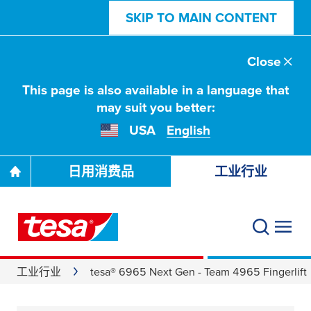
SKIP TO MAIN CONTENT
Close
This page is also available in a language that
may suit you better:
USA
English
日用消费品
工业行业
工业行业
tesa® 6965 Next Gen - Team 4965 Fingerlift