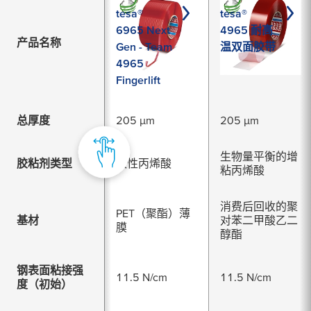
tesa®
tesa®
6965 Next
4965 耐高
产品名称
Gen - Team
温双面胶带
4965
Fingerlift
总厚度
205 µm
205 µm
生物量平衡的增
胶粘剂类型
改性丙烯酸
粘丙烯酸
消费后回收的聚
PET（聚酯）薄
基材
对苯二甲酸乙二
膜
醇酯
钢表面粘接强
11.5 N/cm
11.5 N/cm
度（初始）