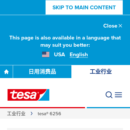
SKIP TO MAIN CONTENT
Close
This page is also available in a language that
may suit you better:
USA
English
日用消费品
工业行业
工业行业
tesa® 6256