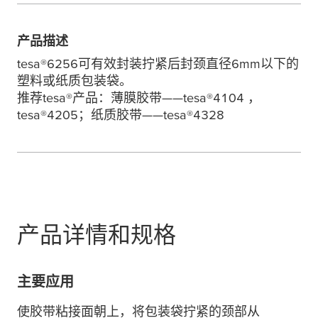
产品描述
tesa
®6256可有效封装拧紧后封颈直径6mm以下的
塑料或纸质包装袋。
推荐
tesa
®产品：薄膜胶带——
tesa
®4104 ，
tesa
®4205；纸质胶带——
tesa
®4328
产品详情和规格
主要应用
使胶带粘接面朝上，将包装袋拧紧的颈部从