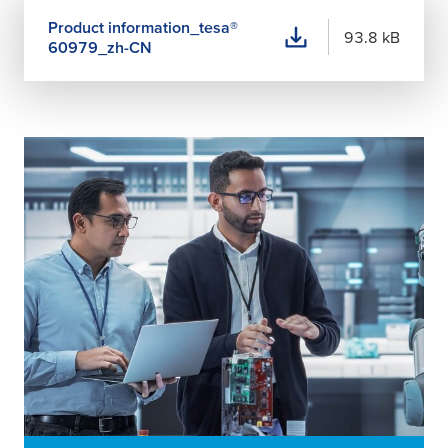
Product information_
tesa
®
93.8 kB
60979_zh-CN