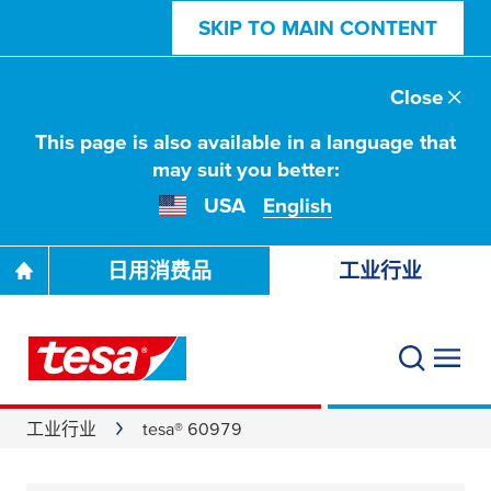
SKIP TO MAIN CONTENT
Close
This page is also available in a language that
may suit you better:
USA
English
日用消费品
工业行业
工业行业
tesa® 60979