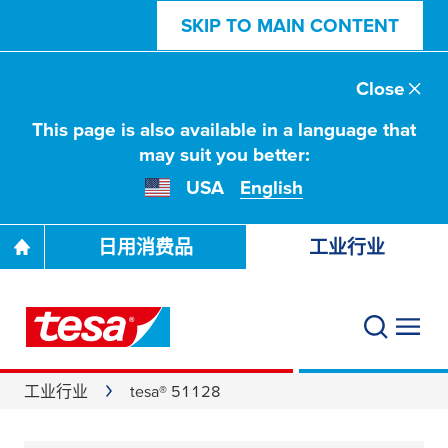
SKIP TO MAIN CONTENT
Close
This page is also available in a language that
may suit you better:
USA
English
日用消费品
工业行业
工业行业
tesa® 51128