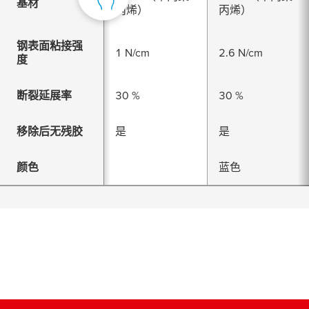
基材
丙烯）
丙烯）
钢表面粘接强
1 N/cm
2.6 N/cm
度
断裂延展率
30 %
30 %
移除后无残胶
是
是
颜色
蓝色