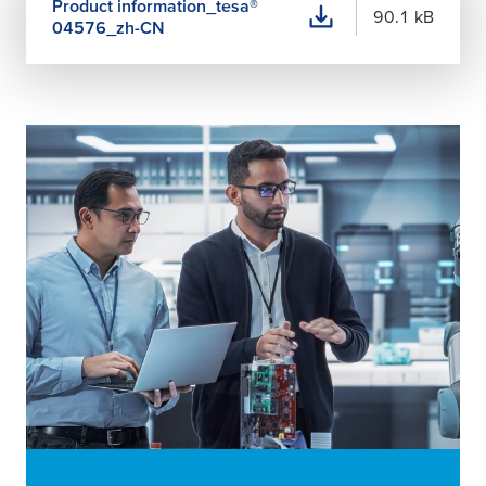
Product information_
tesa
®
90.1 kB
04576_zh-CN