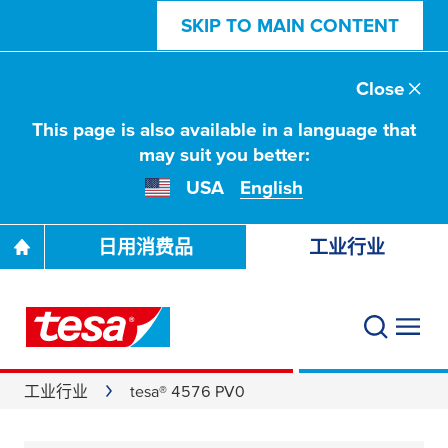
SKIP TO MAIN CONTENT
Close
This page is also available in a language that
may suit you better:
USA
English
日用消费品
工业行业
工业行业
tesa® 4576 PV0