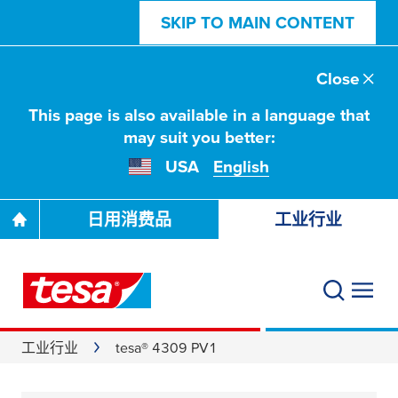
SKIP TO MAIN CONTENT
Close
This page is also available in a language that
may suit you better:
USA
English
日用消费品
工业行业
工业行业
tesa® 4309 PV1