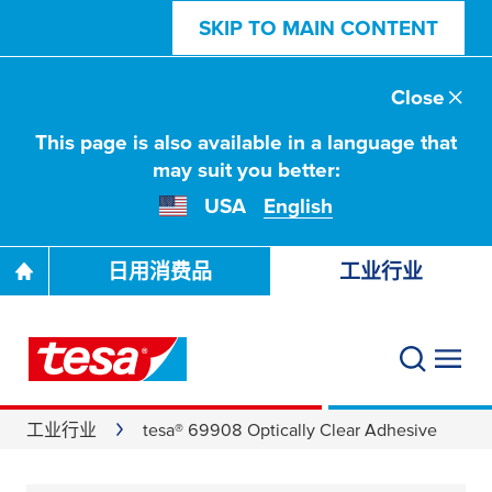
SKIP TO MAIN CONTENT
Close
This page is also available in a language that
may suit you better:
USA
English
日用消费品
工业行业
工业行业
tesa® 69908 Optically Clear Adhesive