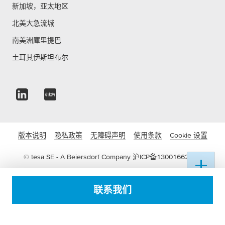
新加坡，亚太地区
北美大急流城
南美洲庫里提巴
土耳其伊斯坦布尔
版本说明
隐私政策
无障碍声明
使用条款
Cookie 设置
© tesa SE - A Beiersdorf Company
沪ICP备13001662号-3
沪公网安备 31011502016822号
联系我们
电子营业执照
沪(浦)应急管危经许[2022]204836(FY)