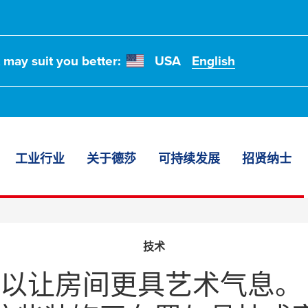
t may suit you better:
USA
English
工业行业
关于德莎
可持续发展
招贤纳士
！
技术
以让房间更具艺术气息。
关于陈列装饰