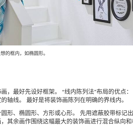
设想的框内，如椭圆形。
画，最好先设好框架。 “线内陈列法”布局的优点：
的轴线。 最好是将装饰画陈列在明确的界线内。
圆形、椭圆形、方形或心形。 先用遮蔽胶带标记出
画，其余画作围绕这幅最大的装饰画进行混合纵向和