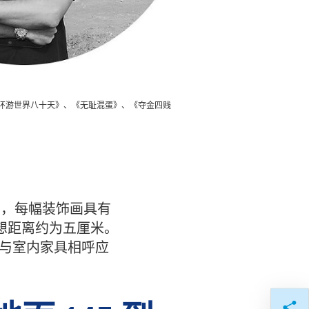
环游世界八十天》、《无耻混蛋》、《夺金四贱
样，每幅装饰画具有
理想距离约为五厘米。
框材质与室内家具相呼应