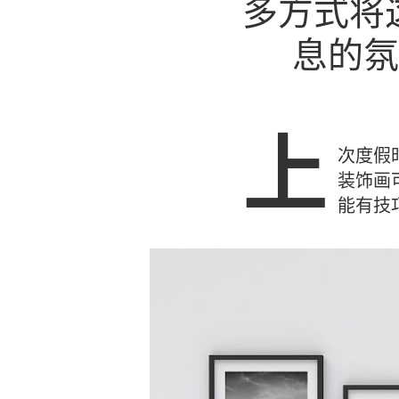
多方式将
画的专业建议
息的氛
上
次度假
装饰画
能有技