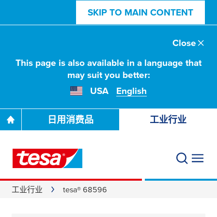
SKIP TO MAIN CONTENT
Close
This page is also available in a language that
may suit you better:
USA
English
日用消费品
工业行业
工业行业
tesa® 68596