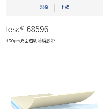
规格
下载
tesa
® 68596
150
μ
m双面透明薄膜胶带