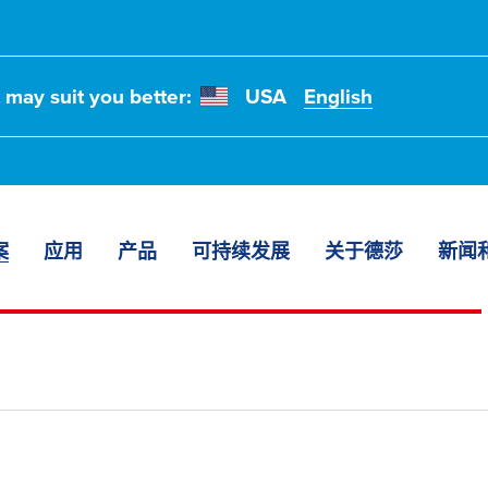
t may suit you better:
USA
English
案
应用
产品
可持续发展
关于德莎
新闻
粘解决方案