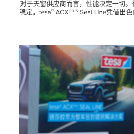
可靠粘接，安
对于天窗供应商而言，性能决定一切。
®
plus
稳定。
tesa
ACX
Seal Line