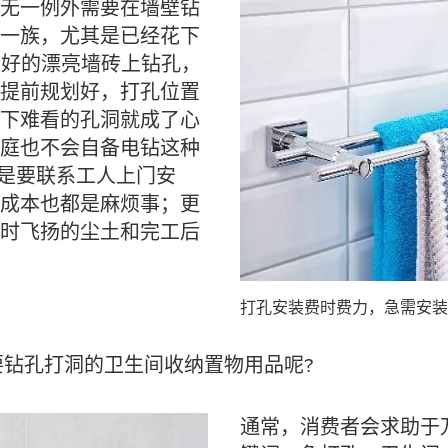
无一例外需要在墙壁钻
一族，尤其是已经花下
装好的漂亮墙砖上钻孔，
提前规划好，打孔位置
下难看的孔洞就成了心
庭也不会自备电钻这种
还是要联系工人上门安
成本也都是麻烦事；更
时飞扬的尘土和完工后
打孔安装费时费力，急需安装
要钻孔打洞的卫生间收纳置物用品呢?
通常，消费者会求助于