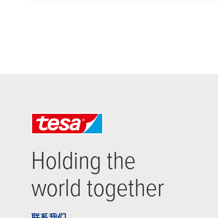
Holding the
world together
联系我们