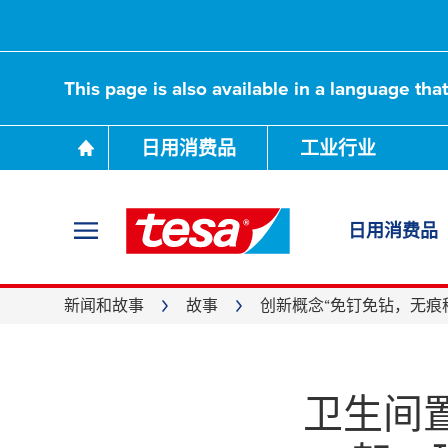
This page is also available in a language tha
日用消费品
工业行业
创新概念“免
日用消费品
移除”，引领
新闻和故事
故事
创新概念“免钉免钻，无痕
新时尚
卫生间