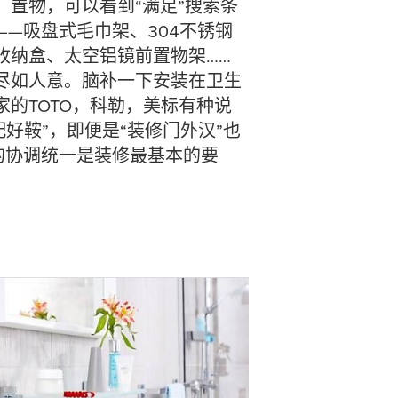
，置物，可以看到“满足”搜索条
—吸盘式毛巾架、304不锈钢
收纳盒、太空铝镜前置物架……
尽如人意。脑补一下安装在卫生
的TOTO，科勒，美标有种说
配好鞍”，即便是“装修门外汉”也
的协调统一是装修最基本的要