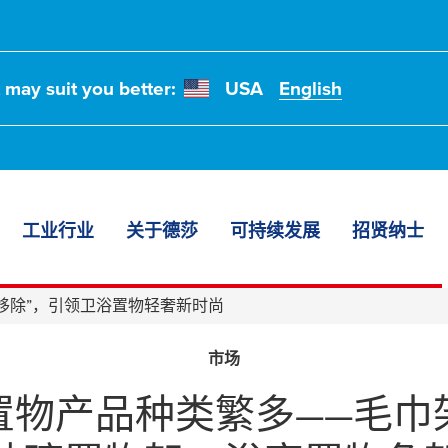
t may suit you better:
USA
English
钉免钻，无痕
工业行业
关于德莎
可持续发展
招贤纳士
卫浴置物轻奢
移除”，引领卫浴置物轻奢新时尚
市场
置物产品种类繁多——毛巾