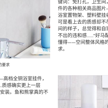
键词：免打孔，卫生间
件的各种相关商品图片—
浴室置物架、塑料壁挂
可是看上去的质感却不
间的样子，总觉得和自家
不出的违和感……“好马
懂得——空间整体风格
求。
的要求
—高档全铜浴室挂件，
…质感确实更上一层
安装。鱼和熊掌真的不