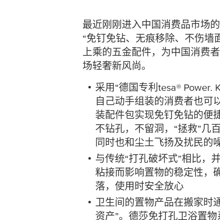
最近刚刚进入中国消费品市场的
“免钉免钻、无痕移除、不伤墙
上乘的五金配件，为中国消费者
场轻奢新风尚。
采用“德国专利
tesa
® Powe
自己动手组装的消费者也可
装配件包实现免钉免钻的便
不钻孔，不留洞，“拯救”几
同时也和尘土飞扬及扰民的
与传统“打孔破坏式”相比，
粘接而影响置物的稳定性，
落，使用时安全放心
卫生间的置物产品在搬家时通
资产”。德莎免打孔卫浴置物