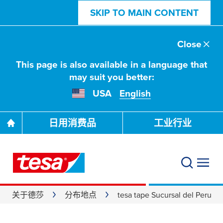
SKIP TO MAIN CONTENT
Close
This page is also available in a language that
may suit you better:
USA
English
日用消费品
工业行业
关于德莎
分布地点
tesa tape Sucursal del Peru