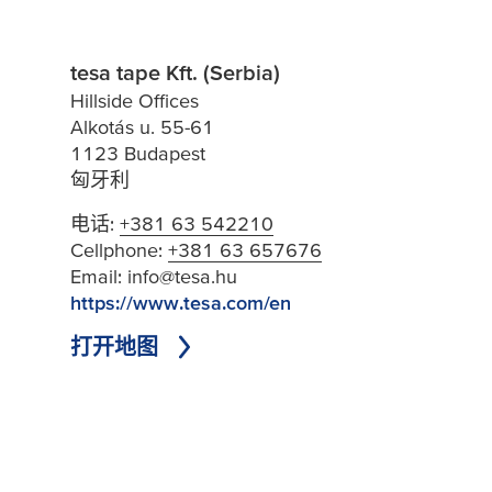
tesa tape Kft. (Serbia)
Hillside Offices
Alkotás u. 55-61
1123 Budapest
匈牙利
电话:
+381 63 542210
Cellphone:
+381 63 657676
Email:
info@tesa.hu
https://www.tesa.com/en
打开地图