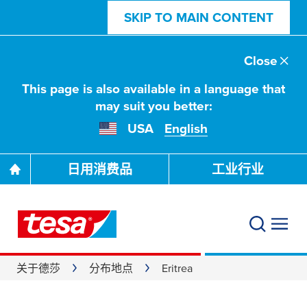
SKIP TO MAIN CONTENT
Close
This page is also available in a language that
may suit you better:
USA
English
日用消费品
工业行业
关于德莎
分布地点
Eritrea