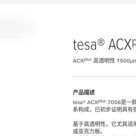
tesa
® ACX
plus
ACX
高透明性 1500
µ
产品描述
plus
tesa
® ACX
7056是
系构成，已初步证明具有
基于高透明性，它尤其适
或亚克力板。