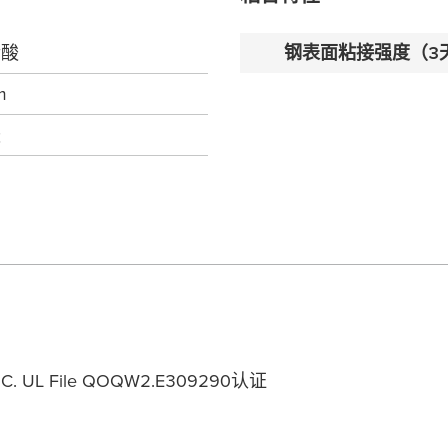
烯酸
钢表面粘接强度（3
m
酸
. UL File QOQW2.E309290认证