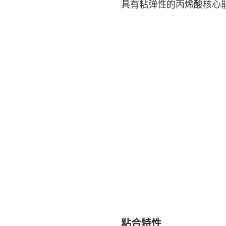
具有粘弹性的丙烯酸核心
粘合特性