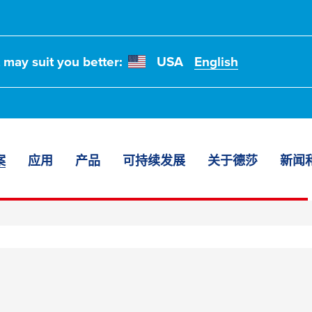
t may suit you better:
USA
English
案
应用
产品
可持续发展
关于德莎
新闻