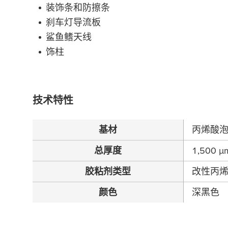
装饰条和防擦条
刹车灯导流板
鲨鱼鳍天线
饰柱
技术特性
基材
丙烯酸
总厚度
1,500
µ
胶粘剂类型
改性丙
颜色
深黑色