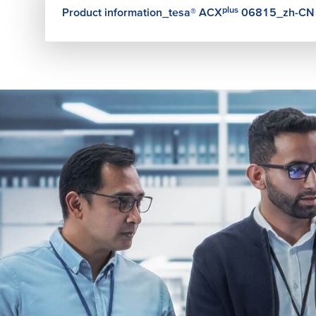
plus
Product information_
tesa
® ACX
06815_zh-CN