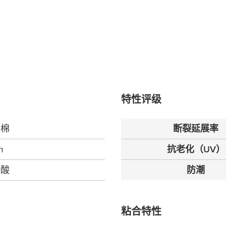
特性评级
泡棉
断裂延展率
m
抗老化（UV）
烯酸
防潮
粘合特性