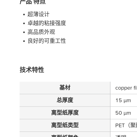
产品 特点
超薄设计
卓越的粘接强度
高品质外观
良好的可重工性
技术特性
基材
copper f
总厚度
15
µ
m
离型纸厚度
50
µ
m
离型纸类型
PET（