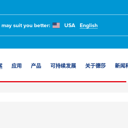
t may suit you better:
USA
English
案
应用
产品
可持续发展
关于德莎
新闻