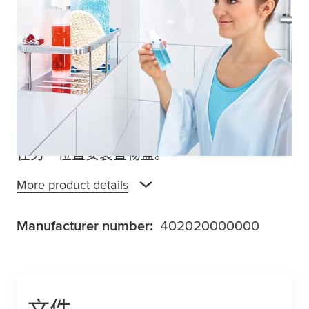
手可及？
tesa
®Aluxx浴室架为您解决了此类烦
恼。该置物篮由镀铬铝制成，外观漂亮，粘
接力强因有强大的粘合安装解决方案，可以
放置在任何最容易触及的地方。胶粘剂粘合
剂在12个小时的干燥时间之后，便具备高度
安全的承载力。无需钻孔，因此表面不会受
损。置物篮可随时取出，且不会留下任何痕
迹。使用新的免钉基座BK43-2，可以方便地
在另一位置安装置物篮。
More product details
Manufacturer number:
402020000000