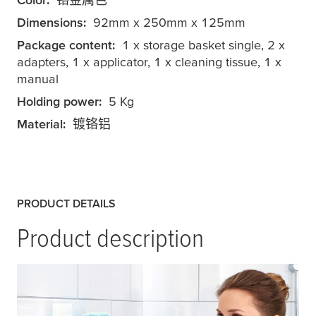
Dimensions:
92mm x 250mm x 125mm
Package content:
1 x storage basket single, 2 x
adapters, 1 x applicator, 1 x cleaning tissue, 1 x
manual
Holding power:
5 Kg
Material:
镀铬铝
PRODUCT DETAILS
Product description
应该把浴室用品放在哪里，可以让您随时触