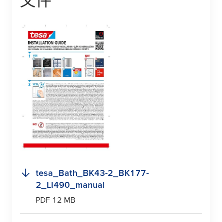
文件
tesa
_Bath_BK43-2_BK177-
2_LI490_manual
PDF 12 MB