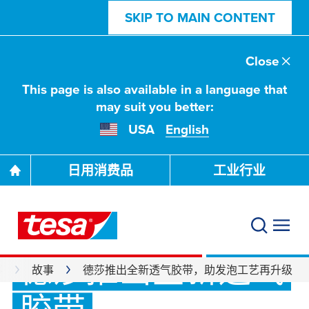
SKIP TO MAIN CONTENT
Close
This page is also available in a language that
may suit you better:
USA
English
日用消费品
工业行业
胶带“深呼吸”，发
泡工艺再升级——
德莎推出全新透气
事
故事
德莎推出全新透气胶带，助发泡工艺再升级