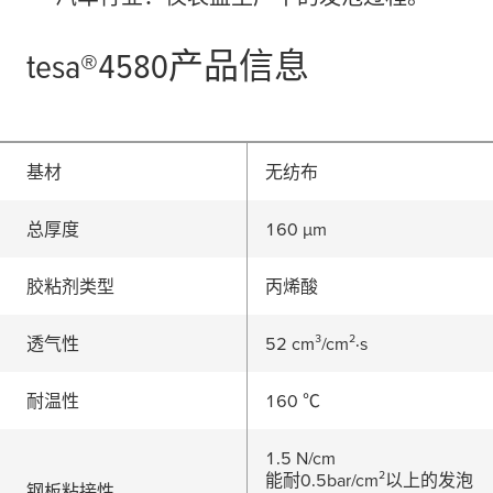
tesa
®4580产品信息
基材
无纺布
总厚度
160
μ
m
胶粘剂类型
丙烯酸
透气性
52 cm³/cm²·s
耐温性
160 ℃
1.5 N/cm
能耐0.5bar/cm²以上的发泡
钢板粘接性